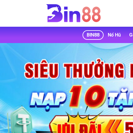
Chuyển
đến
nội
dung
BIN88
Nổ Hũ
G