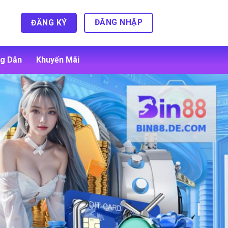
ĐĂNG NHẬP
ĐĂNG KÝ
g Dẫn
Khuyến Mãi