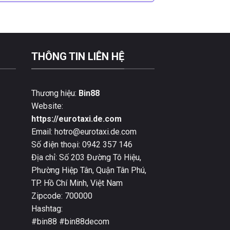
THÔNG TIN LIÊN HỆ
Thương hiệu:
Bin88
Website:
ểm định độc lập như iTech Labs và BMM
https://eurotaxi.de.com
xuyên tiến hành:
Email:
hotro@eurotaxi.de.com
Số điện thoại: 0942 357 146
Địa chỉ: Số 203 Đường Tô Hiệu,
Phường Hiệp Tân, Quận Tân Phú,
ống trò chơi phong phú, phù hợp với mọi
TP. Hồ Chí Minh, Việt Nam
g này.
Zipcode: 700000
Hashtag:
#bin88 #bin88decom