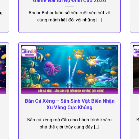
Game Bài Ấn Độ Đỉnh Cao 2026
ã hóa nhiều lớp (SSL/TLS 1.3), tuân thủ nghiêm ngặt các tiêu chuẩn 
iao dịch điện tử
ng
Andar Bahar luôn sở hữu một sức hút vô
i ai?
cùng mãnh liệt đối với những [...]
xem là đáng tin cậy khi sở hữu các giấy phép hoạt động rõ ràng
ép từ Cơ quan Giải trí và Trò chơi Philippines (PAGCOR), tổ chức
ếng với các tiêu chuẩn kiểm định nghiêm ngặt trong ngành cá cược
Bắn Cá Xèng – Săn Sinh Vật Biển Nhận
Xu Vàng Cực Khủng
u
Bắn cá xèng mở đầu cho hành trình khám
B
phá thế giới thủy cung đầy [...]