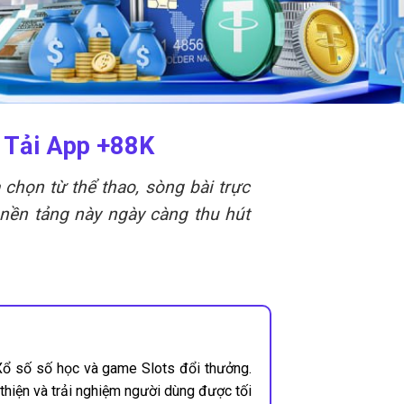
 Tải App +88K
chọn từ thể thao, sòng bài trực
, nền tảng này ngày càng thu hút
, Xổ số số học và game Slots đổi thưởng.
 thiện và trải nghiệm người dùng được tối