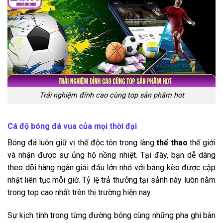
Trải nghiệm đỉnh cao cùng top sản phẩm hot
Cá độ bóng đá vua của mọi thời đại
Bóng đá luôn giữ vị thế độc tôn trong làng
thể thao
thế giới
và nhận được sự ủng hộ nồng nhiệt. Tại đây, bạn dễ dàng
theo dõi hàng ngàn giải đấu lớn nhỏ với bảng kèo được cập
nhật liên tục mỗi giờ. Tỷ lệ trả thưởng tại sảnh này luôn nằm
trong top cao nhất trên thị trường hiện nay.
Sự kịch tính trong từng đường bóng cùng những pha ghi bàn