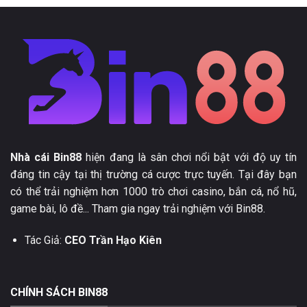
Nhà cái Bin88
hiện đang là sân chơi nổi bật với độ uy tín
đáng tin cậy tại thị trường cá cược trực tuyến. Tại đây bạn
có thể trải nghiệm hơn 1000 trò chơi casino, bắn cá, nổ hũ,
game bài, lô đề... Tham gia ngay trải nghiệm với Bin88.
Tác Giả:
CEO Trần Hạo Kiên
CHÍNH SÁCH BIN88