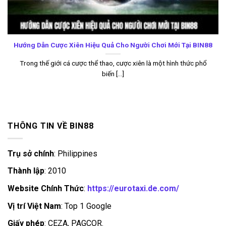
Hướng Dẫn Cược Xiên Hiệu Quả Cho Người Chơi Mới Tại BIN88
Trong thế giới cá cược thể thao, cược xiên là một hình thức phổ
biến [...]
THÔNG TIN VỀ BIN88
Trụ sở chính
: Philippines
Thành lập
: 2010
Website Chính Thức
:
https://eurotaxi.de.com/
Vị trí Việt Nam
: Top 1 Google
Giấy phép
: CEZA, PAGCOR.