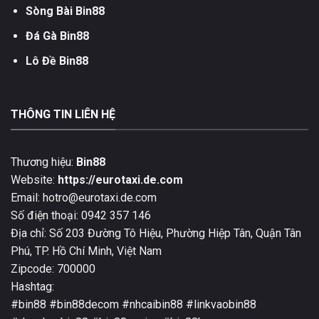
Sòng Bài Bin88
Đá Gà Bin88
Lô Đề Bin88
THÔNG TIN LIÊN HỆ
Thương hiệu:
Bin88
Website:
https://eurotaxi.de.com
Email:
hotro@eurotaxi.de.com
Số điện thoại: 0942 357 146
Địa chỉ: Số 203 Đường Tô Hiệu, Phường Hiệp Tân, Quận Tân
Phú, TP. Hồ Chí Minh, Việt Nam
Zipcode: 700000
Hashtag:
#bin88 #bin88decom #nhcaibin88 #linkvaobin88