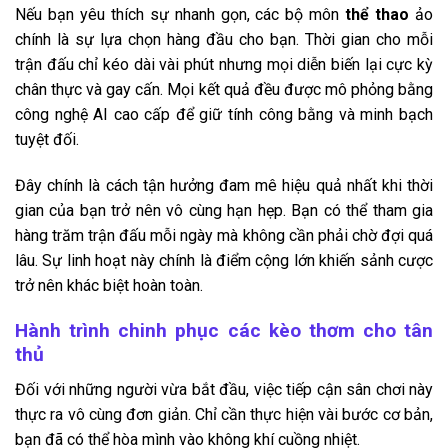
Nếu bạn yêu thích sự nhanh gọn, các bộ môn
thể thao
ảo
chính là sự lựa chọn hàng đầu cho bạn. Thời gian cho mỗi
trận đấu chỉ kéo dài vài phút nhưng mọi diễn biến lại cực kỳ
chân thực và gay cấn. Mọi kết quả đều được mô phỏng bằng
công nghệ AI cao cấp để giữ tính công bằng và minh bạch
tuyệt đối.
Đây chính là cách tận hưởng đam mê hiệu quả nhất khi thời
gian của bạn trở nên vô cùng hạn hẹp. Bạn có thể tham gia
hàng trăm trận đấu mỗi ngày mà không cần phải chờ đợi quá
lâu. Sự linh hoạt này chính là điểm cộng lớn khiến sảnh cược
trở nên khác biệt hoàn toàn.
Hành trình chinh phục các kèo thơm cho tân
thủ
Đối với những người vừa bắt đầu, việc tiếp cận sân chơi này
thực ra vô cùng đơn giản. Chỉ cần thực hiện vài bước cơ bản,
bạn đã có thể hòa mình vào không khí cuồng nhiệt.