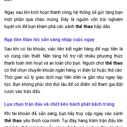
Ngay sau khi kích hoạt thành công, hệ thống sẽ gửi tặng bạn
một phần quà chào mừng. Đây là nguồn vốn trải nghiệm
tuyệt vời để bạn khám phá các sảnh
thể thao
hấp dẫn.
Nạp tiền thần tốc sẵn sàng nhập cuộc ngay
Sau khi có tài khoản, việc liên kết ngân hàng để nạp tiền là
vô cùng cần thiết. Nền tảng hỗ trợ rất nhiều phương thức
thanh toán linh hoạt và an toàn cho bạn. Người chơi
thể thao
có thể chọn chuyển khoản ngân hàng, ví điện tử hoặc thẻ cào.
Thời gian xử lý giao dịch nạp tiền diễn ra gần như ngay lập
tức. Bạn không phải chờ đợi lâu để có điểm số tham gia đặt
cược vào trận đấu.
Lựa chọn trận đấu và chốt kèo bách phát bách trúng
Khi tài khoản đã sẵn sàng, bạn hãy truy cập ngay vào sảnh
thể thao
yêu thích của mình. Tại đây, hàng trăm trận đấu lớn